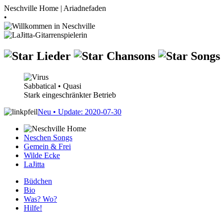
Neschville Home | Ariadnefaden
•
Lieder
Chansons
Song
Sabbatical
•
Quasi
Stark eingeschränkter Betrieb
Neu
• Update: 2020-07-30
Neschen Songs
Gemein
&
Frei
Wilde Ecke
LaJitta
Büdchen
Bio
Was? Wo?
Hilfe!